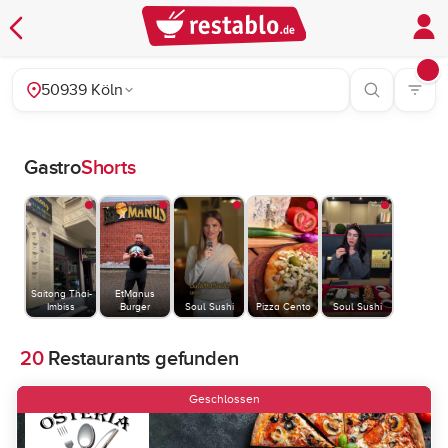
50939 Köln
Gastro
Shorts
Saitong Thai-
EtManus
Imbiss
Burger
Soul Sushi
Pizza Cento
Soul Sushi
20
Restaurants gefunden
Geschlossen