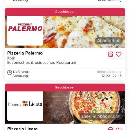
Abholung:
heute Ruhetag
Geschlossen
Abholrabatt
Pizzeria Palermo
Köln
Italienisches & asiatisches Restaurant
Lieferung:
keine Lieferung
Abholung:
12:00 - 22:45
Geschlossen
Liefer & Abholrabatt
Pizzeria Licata