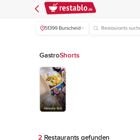
51399 Burscheid
Gastro
Shorts
Meteora Grill
2
Restaurants gefunden