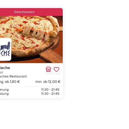
Geschlossen
ieche
al
sches Restaurant
ng: ab 1,80 €
min. ab 12,00 €
ferung:
11:30 - 21:45
olung:
11:30 - 21:45