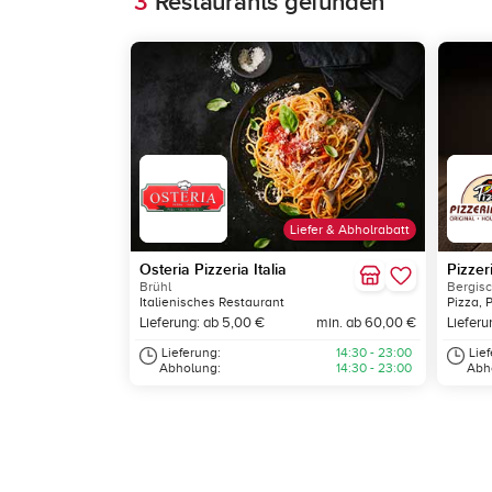
3
Restaurants gefunden
Liefer & Abholrabatt
Osteria Pizzeria Italia
Pizzer
Brühl
Bergis
Italienisches Restaurant
Pizza, 
Lieferung: ab 5,00 €
min. ab 60,00 €
Lieferu
Lieferung:
14:30 - 23:00
Lie
Abholung:
14:30 - 23:00
Abh