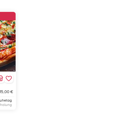
 15,00 €
Ruhetag
bholung