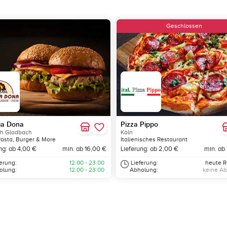
Geschlossen
ia Dona
Pizza Pippo
ch Gladbach
Köln
Pasta, Burger & More
Italienisches Restaurant
ng: ab 4,00 €
min. ab 16,00 €
Lieferung: ab 2,00 €
min. ab
ferung:
12:00 - 23:00
Lieferung:
heute 
olung:
12:00 - 23:00
Abholung:
keine A