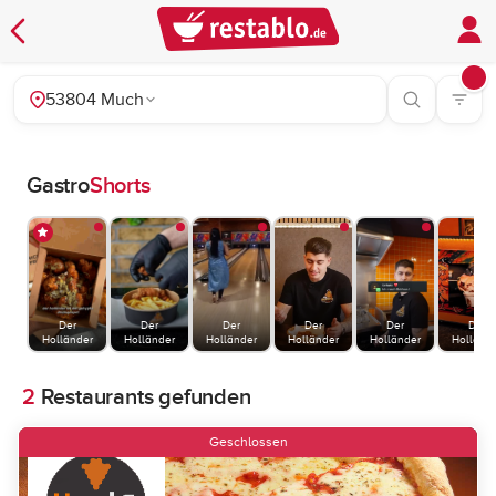
53804 Much
Gastro
Shorts
Der
Der
Der
Der
Der
Der
Holländer
Holländer
Holländer
Holländer
Holländer
Holländ
2
Restaurants gefunden
Geschlossen