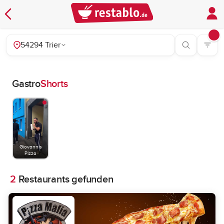
54294 Trier
Gastro
Shorts
Giovannis
Pizza
2
Restaurants gefunden