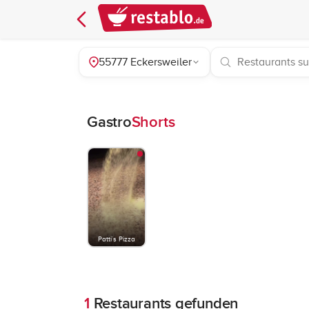
55777 Eckersweiler
Gastro
Shorts
Patti´s Pizza
1
Restaurants gefunden