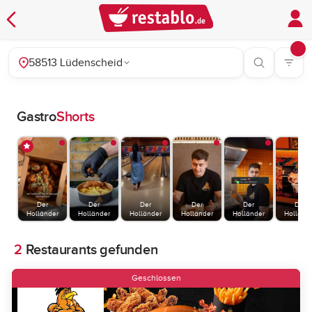
58513 Lüdenscheid
Gastro
Shorts
Der
Der
Der
Der
Der
Der
Holländer
Holländer
Holländer
Holländer
Holländer
Holländ
2
Restaurants gefunden
Geschlossen