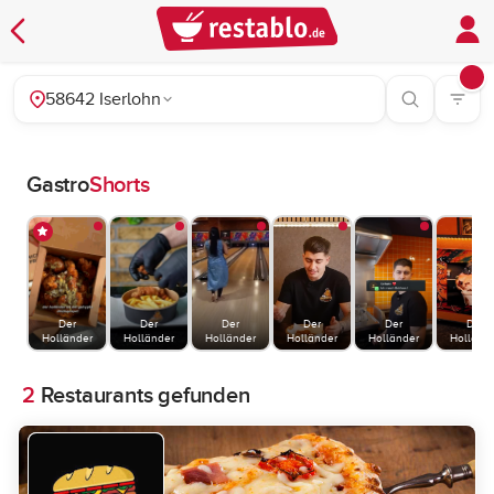
58642 Iserlohn
Gastro
Shorts
Der
Der
Der
Der
Der
Der
Holländer
Holländer
Holländer
Holländer
Holländer
Holländ
2
Restaurants gefunden