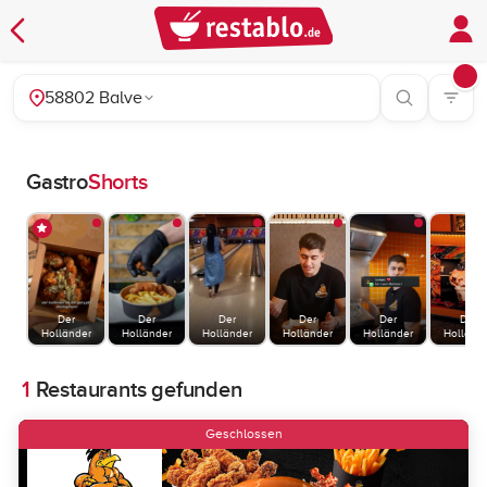
58802 Balve
Gastro
Shorts
Der
Der
Der
Der
Der
Der
Holländer
Holländer
Holländer
Holländer
Holländer
Holländ
1
Restaurants gefunden
Geschlossen