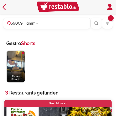
59069 Hamm
Gastro
Shorts
Mido's
Pizzeria
3
Restaurants gefunden
Geschlossen