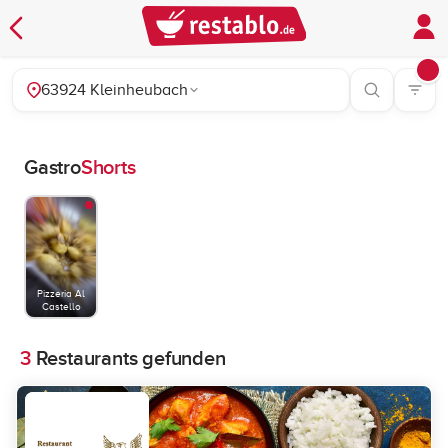
63924 Kleinheubach
Gastro
Shorts
Pizzeria Al
Castello
3
Restaurants gefunden