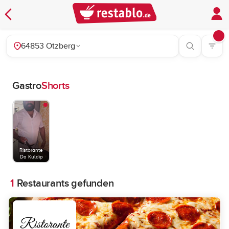
64853 Otzberg
Gastro
Shorts
Ristorante
Da Kuldip
1
Restaurants gefunden