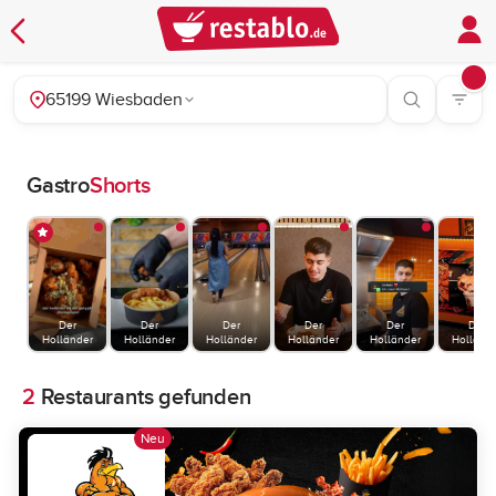
65199 Wiesbaden
Gastro
Shorts
Der
Der
Der
Der
Der
Der
Holländer
Holländer
Holländer
Holländer
Holländer
Holländ
2
Restaurants gefunden
Neu