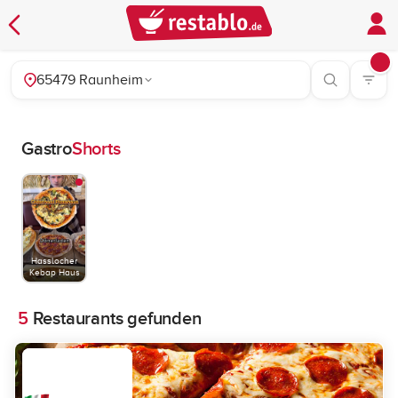
65479 Raunheim
Gastro
Shorts
Hasslocher
Kebap Haus
5
Restaurants gefunden