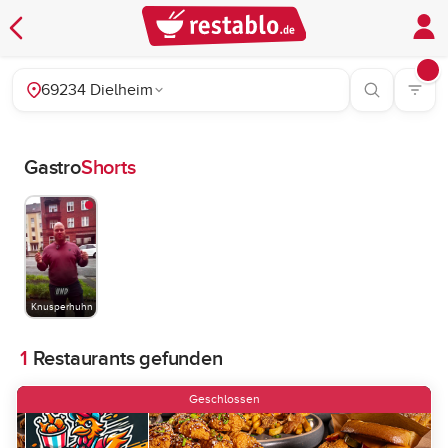
69234 Dielheim
Gastro
Shorts
Knusperhuhn
1
Restaurants gefunden
Geschlossen