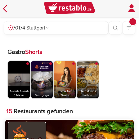
70174 Stuttgart
Gastro
Shorts
Avanti Avanti
Time for
Delhi-Cious
(1 Meter
Vinayaga
Sushi
Indian
Pizza)
Stuttgart
Restaurant
15
Restaurants gefunden