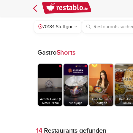
70184 Stuttgart
Gastro
Shorts
Avanti Avanti (1
Time for Sushi
Delhi-Cio
Meter Pizza)
Vinayaga
Stuttgart
Indian
Restauran
14
Restaurants gefunden