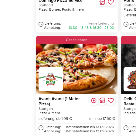
Domingo Pizza Service
Hot & 
Stuttgart
Stuttga
Pizza, Burger, Pasta & mehr
Pizza, 
Lieferu
Lieferung:
keine Lieferung
Lie
Abholung:
10:30 - 13:45 & 16:30 - 23:00
Abh
Geschlossen
Avanti Avanti (1 Meter
Delhi-
Pizza)
Restau
Stuttgart
Stuttga
Pizza & mehr
indisch
Lieferung: ab 1,99 €
min. ab 17,50 €
Lieferung:
Betriebsferien bis 13.09.2026
Lie
Abholung:
Betriebsferien bis 13.09.2026
Abh