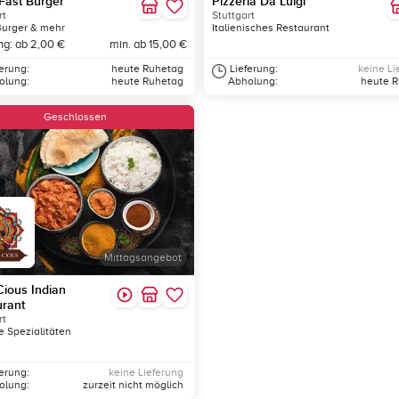
Fast Burger
Pizzeria Da Luigi
rt
Stuttgart
Burger & mehr
Italienisches Restaurant
ng: ab 2,00 €
min. ab 15,00 €
ferung:
heute Ruhetag
Lieferung:
keine Li
olung:
heute Ruhetag
Abholung:
heute 
Geschlossen
Mittagsangebot
Cious Indian
rant
rt
e Spezialitäten
ferung:
keine Lieferung
olung:
zurzeit nicht möglich