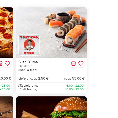
Sushi Yuma
Ostfildern
Sushi & mehr
20,00 €
Lieferung: ab 2,50 €
min. ab 55,00 €
 - 23:00
Lieferung:
16:00 - 22:00
 - 23:00
Abholung:
16:00 - 22:00