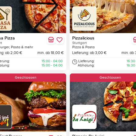
sa Pizza
Pizzalicious
rt
Stuttgart
Burger, Pasta & mehr
Pizza & Pasta
ng: ab 2,00 €
min. ab 18,00 €
Lieferung: ab 3,00 €
min. ab 
ferung:
15:00 - 04:00
Lieferung:
16:30
olung:
15:00 - 04:00
Abholung:
16:30
Geschlossen
Geschlossen