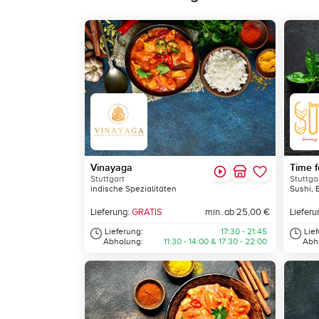
Vinayaga
Time f
Stuttgart
Stuttga
indische Spezialitäten
Sushi, 
Lieferung:
GRATIS
min. ab 25,00 €
Lieferu
Lieferung:
17:30 - 21:45
Lie
Abholung:
11:30 - 14:00 & 17:30 - 22:00
Abh