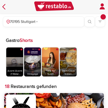
70195 Stuttgart
Gastro
Shorts
Avanti Avanti
Time for
Delhi-Cious
(1 Meter
Vinayaga
Sushi
Indian
Pizza)
Stuttgart
Restaurant
18
Restaurants gefunden