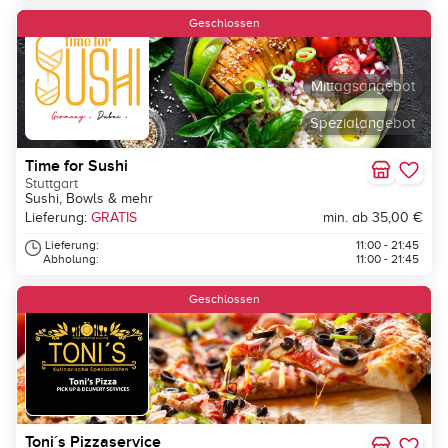
Geschlossen
Mittagsangebot
Spezialangebot
Time for Sushi
Stuttgart
Sushi, Bowls & mehr
Lieferung:
GRATIS
min. ab 35,00 €
Lieferung:
11:00 - 21:45
Abholung:
11:00 - 21:45
Geschlossen
Toni´s Pizzaservice