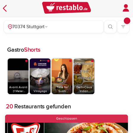
70374 Stuttgart
Gastro
Shorts
Avanti Avanti
Time for
Delhi-Cious
(1 Meter
Vinayaga
Sushi
Indian
Pizza)
Stuttgart
Restaurant
20
Restaurants gefunden
Geschlossen