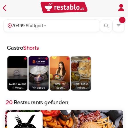
70499 Stuttgart
Gastro
Shorts
Avanti Avanti
Time for
Delhi-Cious
(1 Meter
Vinayaga
Sushi
Indian
Pizza)
Stuttgart
Restaurant
20
Restaurants gefunden