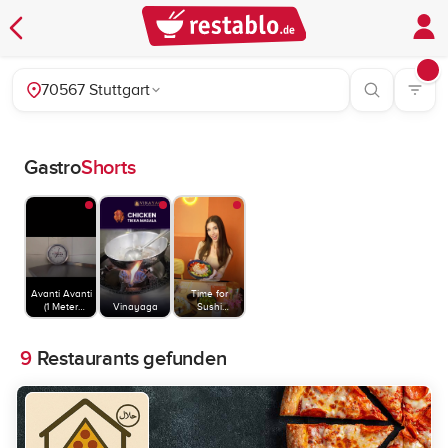
70567 Stuttgart
Gastro
Shorts
Avanti Avanti
Time for
(1 Meter
Vinayaga
Sushi
Pizza)
Stuttgart
9
Restaurants gefunden