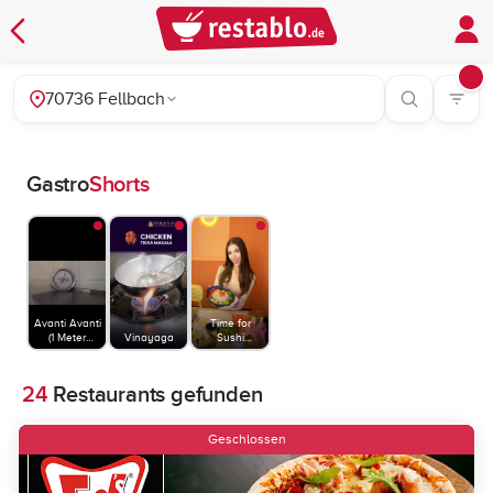
70736 Fellbach
Gastro
Shorts
Avanti Avanti
Time for
(1 Meter
Vinayaga
Sushi
Pizza)
Stuttgart
24
Restaurants gefunden
Geschlossen