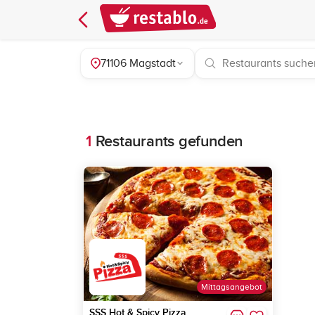
71106 Magstadt
1
Restaurants gefunden
Mittagsangebot
SSS Hot & Spicy Pizza