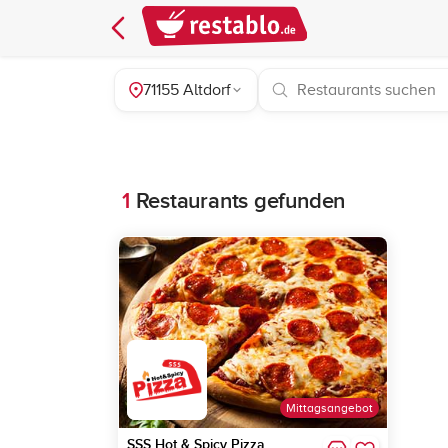
71155 Altdorf
1
Restaurants gefunden
Mittagsangebot
SSS Hot & Spicy Pizza