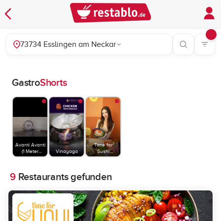
73734 Esslingen am Neckar
Gastro
Shorts
Avanti Avanti
Time for
(1 Meter
Vinayaga
Sushi
Pizza)
Stuttgart
9
Restaurants gefunden