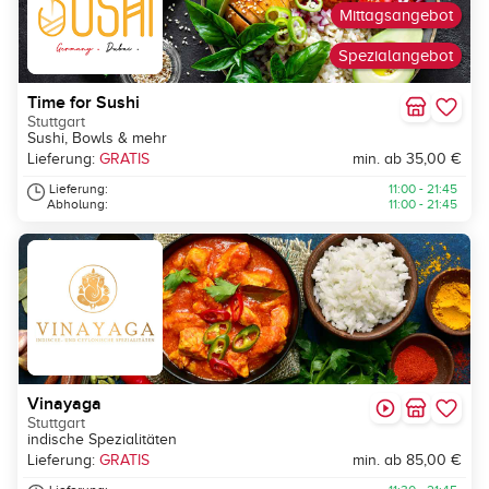
Mittagsangebot
Spezialangebot
Time for Sushi
Stuttgart
Sushi, Bowls & mehr
Lieferung:
GRATIS
min. ab 35,00 €
Lieferung:
11:00 - 21:45
Abholung:
11:00 - 21:45
Vinayaga
Stuttgart
indische Spezialitäten
Lieferung:
GRATIS
min. ab 85,00 €