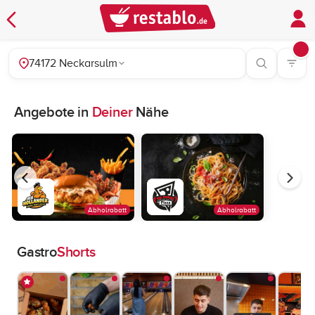
74172 Neckarsulm
Angebote in
Deiner
Nähe
Abholrabatt
Abholrabatt
Gastro
Shorts