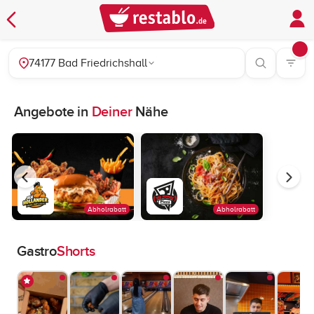
74177 Bad Friedrichshall
Angebote in
Deiner
Nähe
Abholrabatt
Abholrabatt
Gastro
Shorts