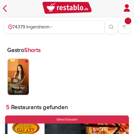
74379 Ingersheim
Gastro
Shorts
Time for
Sushi
Stuttgart
5
Restaurants gefunden
Geschlossen