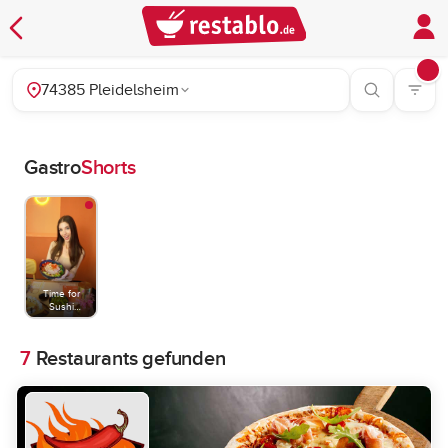
74385 Pleidelsheim
Gastro
Shorts
Time for
Sushi
Stuttgart
7
Restaurants gefunden