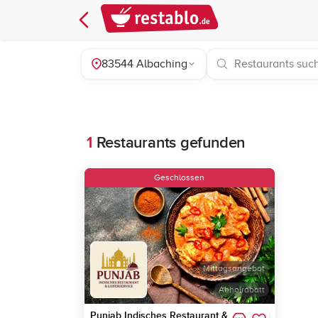
83544 Albaching
1
Restaurants gefunden
Geschlossen
Mittagsangebot
Abholrabatt
Punjab Indisches Restaurant &