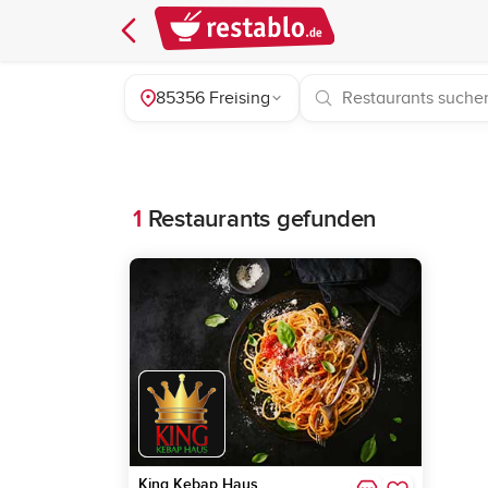
85356 Freising
1
Restaurants gefunden
King Kebap Haus