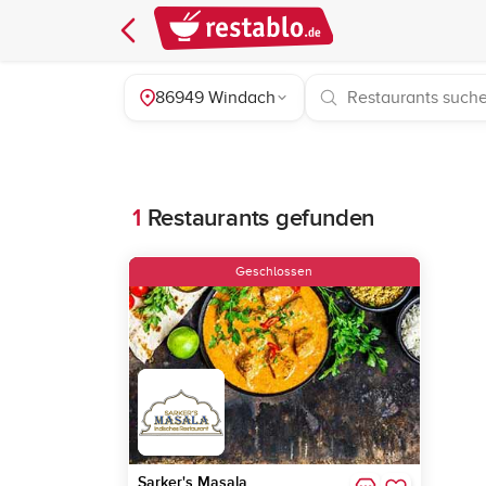
86949 Windach
1
Restaurants gefunden
Geschlossen
Sarker's Masala