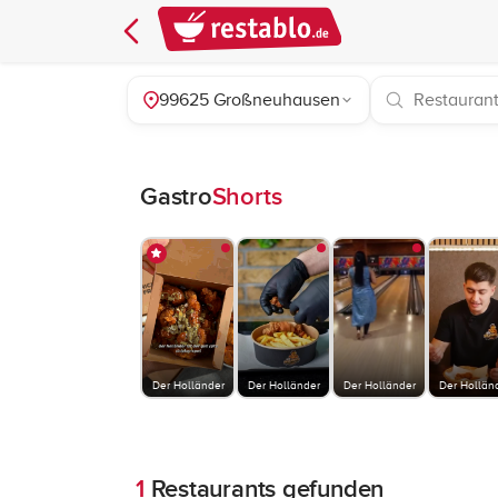
99625 Großneuhausen
Gastro
Shorts
Der Holländer
Der Holländer
Der Holländer
Der Hollän
1
Restaurants gefunden