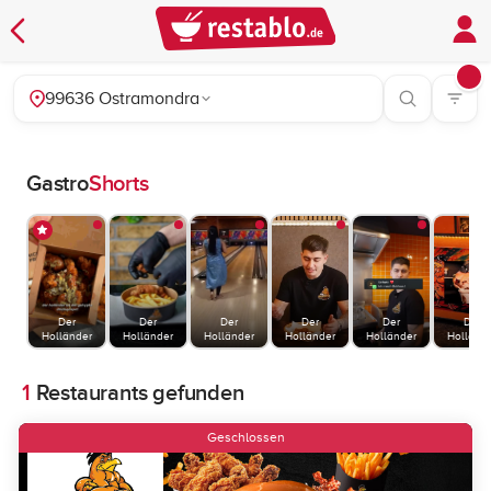
99636 Ostramondra
Gastro
Shorts
Der
Der
Der
Der
Der
Der
Holländer
Holländer
Holländer
Holländer
Holländer
Holländ
1
Restaurants gefunden
Geschlossen