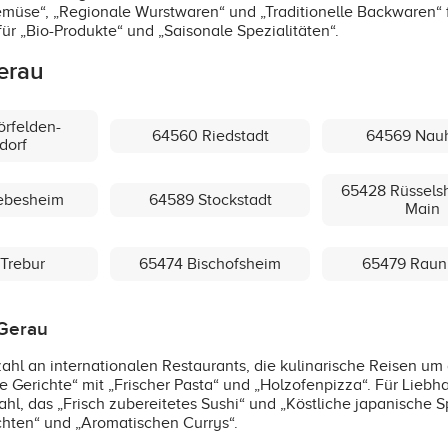
Gemüse“, „Regionale Wurstwaren“ und „Traditionelle Backwaren“
ür „Bio-Produkte“ und „Saisonale Spezialitäten“.
erau
rfelden-
64560 Riedstadt
64569 Nau
dorf
65428 Rüssels
ebesheim
64589 Stockstadt
Main
Trebur
65474 Bischofsheim
65479 Raun
-Gerau
ahl an internationalen Restaurants, die kulinarische Reisen um d
e Gerichte“ mit „Frischer Pasta“ und „Holzofenpizza“. Für Liebha
, das „Frisch zubereitetes Sushi“ und „Köstliche japanische Sp
ichten“ und „Aromatischen Currys“.