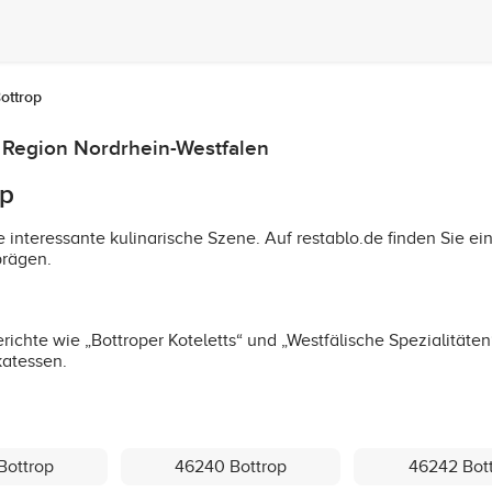
ottrop
er Region Nordrhein-Westfalen
op
ne interessante kulinarische Szene. Auf restablo.de finden Sie e
prägen.
erichte wie „Bottroper Koteletts“ und „Westfälische Spezialität
katessen.
Bottrop
46240 Bottrop
46242 Bot