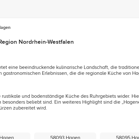
Hagen
 Region Nordrhein-Westfalen
n
tet eine beeindruckende kulinarische Landschaft, die tradition
 an gastronomischen Erlebnissen, die die regionale Küche von
ie rustikale und bodenständige Küche des Ruhrgebiets wider. Hi
besonders beliebt sind. Ein weiteres Highlight sind die „Hagene
ürzen zubereitet wird.
 Hagen
58093 Hagen
58095 Ha