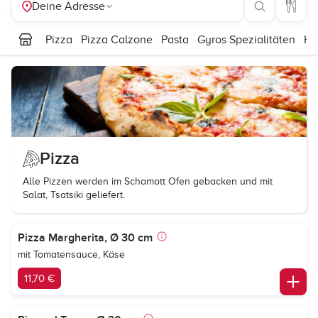
Deine Adresse
Pizza
Pizza Calzone
Pasta
Gyros Spezialitäten
Hä
Pizza
Alle Pizzen werden im Schamott Ofen gebacken und mit
Salat, Tsatsiki geliefert.
Pizza Margherita, Ø 30 cm
mit Tomatensauce, Käse
11,70 €