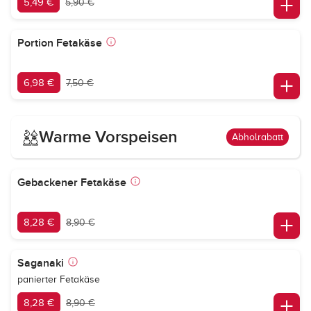
5,49 €
5,90 €
Portion Fetakäse
6,98 €
7,50 €
Warme Vorspeisen
Abholrabatt
Gebackener Fetakäse
8,28 €
8,90 €
Saganaki
panierter Fetakäse
8,28 €
8,90 €