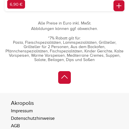
6,90 €
Alle Preise in Euro inkl. MwSt.
Abbildungen können ggf. abweichen.
*7% Rabatt gilt für:
Pasta
Fleischspezialitäten
Lammspezialitäten
Grillteller
Grillteller für 2 Personen
Aus dem Backofen
Pfännchenspezialitäten
Fischspezialitäten
Kinder Gerichte
Kalte
Vorspeisen
Warme Vorspeisen
Mediterrane Cremes
Suppen
Salate
Beilagen
Dips und Soßen
Akropolis
Impressum
Datenschutzhinweise
AGB