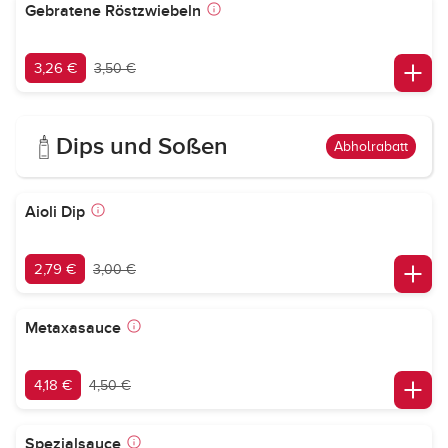
Gebratene Röstzwiebeln
3,26 €
3,50 €
Dips und Soßen
Abholrabatt
Aioli Dip
2,79 €
3,00 €
Metaxasauce
4,18 €
4,50 €
Spezialsauce