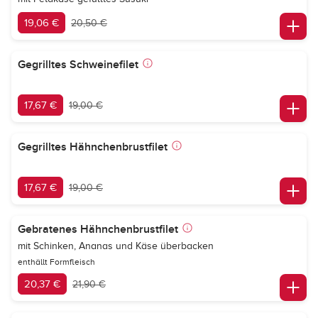
19,06 €
20,50 €
Gegrilltes Schweinefilet
17,67 €
19,00 €
Gegrilltes Hähnchenbrustfilet
17,67 €
19,00 €
Gebratenes Hähnchenbrustfilet
mit Schinken, Ananas und Käse überbacken
enthällt Formfleisch
20,37 €
21,90 €