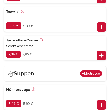
Tsatsiki
5,49 €
5,90 €
Tyrokafteri-Creme
Schafskäsecreme
7,35 €
7,90 €
Suppen
Abholrabatt
Hühnersuppe
5,49 €
5,90 €