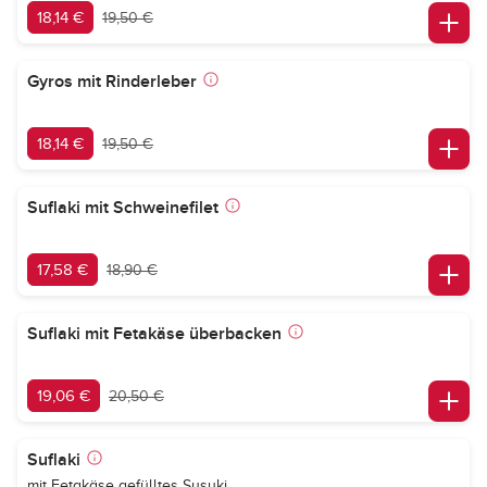
18,14 €
19,50 €
Gyros mit Rinderleber
18,14 €
19,50 €
Suflaki mit Schweinefilet
17,58 €
18,90 €
Suflaki mit Fetakäse überbacken
19,06 €
20,50 €
Suflaki
mit Fetakäse gefülltes Susuki