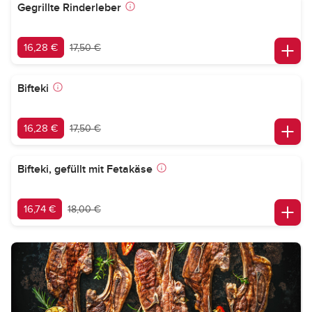
Gegrillte Rinderleber
16,28 €
17,50 €
Bifteki
16,28 €
17,50 €
Bifteki, gefüllt mit Fetakäse
16,74 €
18,00 €