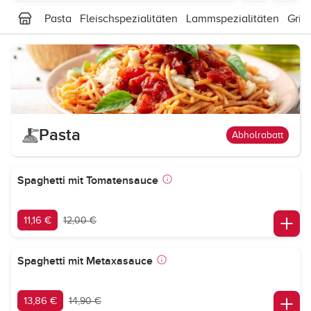
Pasta
Fleischspezialitäten
Lammspezialitäten
Grill
Pasta
Abholrabatt
Spaghetti mit Tomatensauce
11,16 €
12,00 €
Spaghetti mit Metaxasauce
13,86 €
14,90 €