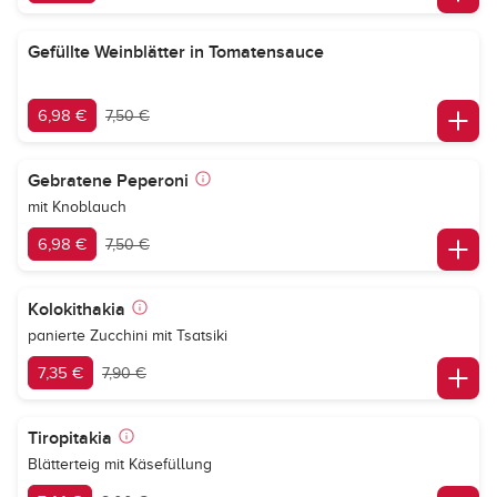
Gefüllte Weinblätter in Tomatensauce
6,98 €
7,50 €
Gebratene Peperoni
mit Knoblauch
6,98 €
7,50 €
Kolokithakia
panierte Zucchini mit Tsatsiki
7,35 €
7,90 €
Tiropitakia
Blätterteig mit Käsefüllung