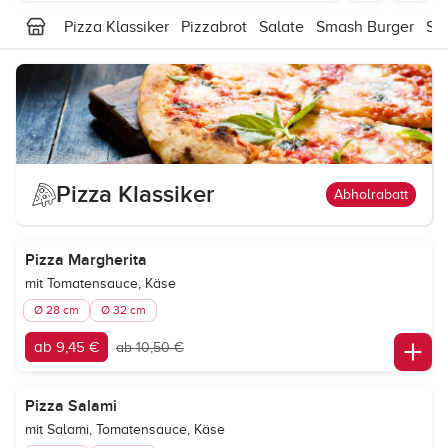
Pizza Klassiker
Pizzabrot
Salate
Smash Burger
Sm
Pizza Klassiker
Abholrabatt
Pizza Margherita
mit Tomatensauce, Käse
Ø 28 cm
Ø 32 cm
ab 9,45 €
ab 10,50 €
Pizza Salami
mit Salami, Tomatensauce, Käse