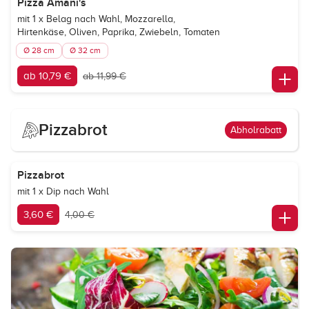
Pizza Amani's
mit 1 x Belag nach Wahl, Mozzarella,
Hirtenkäse, Oliven, Paprika, Zwiebeln, Tomaten
Ø 28 cm
Ø 32 cm
ab 10,79 €
ab 11,99 €
Pizzabrot
Abholrabatt
Pizzabrot
mit 1 x Dip nach Wahl
3,60 €
4,00 €