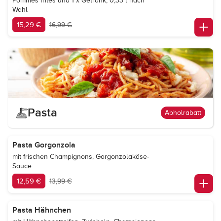
Pommes frites und 1 x Getränk, 0,33 l nach
Wahl
15,29 €
16,99 €
Pasta
Abholrabatt
Pasta Gorgonzola
mit frischen Champignons, Gorgonzolakäse-
Sauce
12,59 €
13,99 €
Pasta Hähnchen