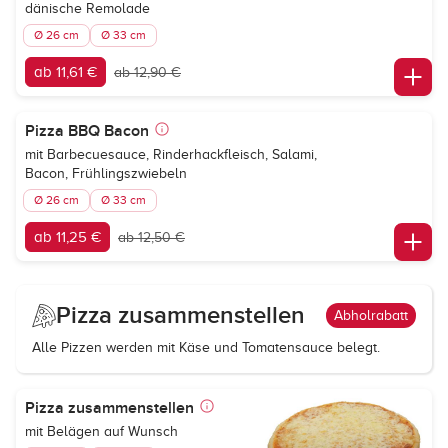
dänische Remolade
Ø 26 cm
Ø 33 cm
ab 11,61 €
ab 12,90 €
Pizza BBQ Bacon
mit Barbecuesauce, Rinderhackfleisch, Salami,
Bacon, Frühlingszwiebeln
Ø 26 cm
Ø 33 cm
ab 11,25 €
ab 12,50 €
Pizza zusammenstellen
Abholrabatt
Alle Pizzen werden mit Käse und Tomatensauce belegt.
Pizza zusammenstellen
mit Belägen auf Wunsch