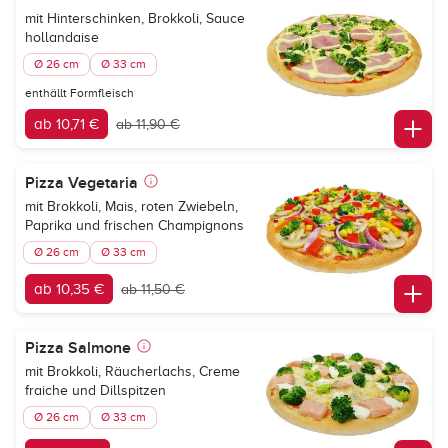
mit Hinterschinken, Brokkoli, Sauce
hollandaise
Ø 26 cm
Ø 33 cm
enthällt Formfleisch
ab 10,71 €
ab 11,90 €
Pizza Vegetaria
mit Brokkoli, Mais, roten Zwiebeln,
Paprika und frischen Champignons
Ø 26 cm
Ø 33 cm
ab 10,35 €
ab 11,50 €
Pizza Salmone
mit Brokkoli, Räucherlachs, Creme
fraiche und Dillspitzen
Ø 26 cm
Ø 33 cm