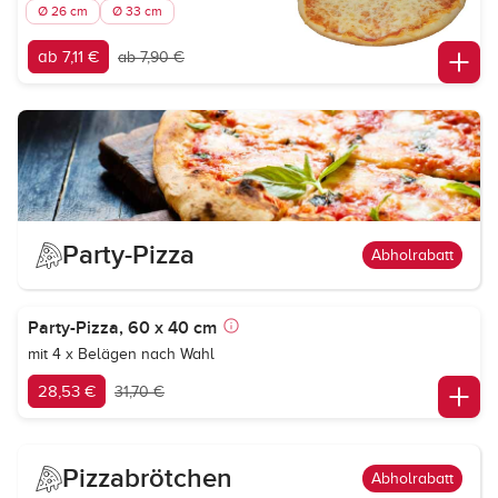
Ø 26 cm
Ø 33 cm
ab 7,11 €
ab 7,90 €
Party-Pizza
Abholrabatt
Party-Pizza, 60 x 40 cm
mit 4 x Belägen nach Wahl
28,53 €
31,70 €
Pizzabrötchen
Abholrabatt