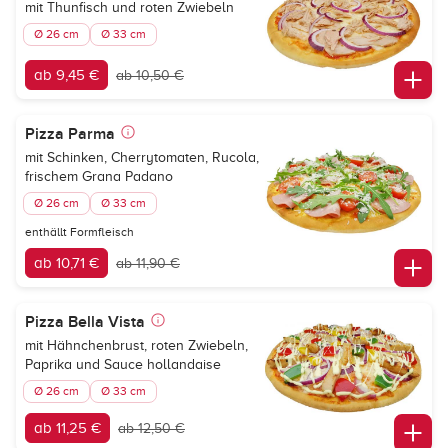
mit Thunfisch und roten Zwiebeln
Ø 26 cm
Ø 33 cm
ab 9,45 €
ab 10,50 €
Pizza Parma
mit Schinken, Cherrytomaten, Rucola,
frischem Grana Padano
Ø 26 cm
Ø 33 cm
enthällt Formfleisch
ab 10,71 €
ab 11,90 €
Pizza Bella Vista
mit Hähnchenbrust, roten Zwiebeln,
Paprika und Sauce hollandaise
Ø 26 cm
Ø 33 cm
ab 11,25 €
ab 12,50 €