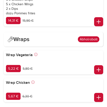
5 x Chicken Wings
2 x Dips
dazu Pommes frites
14,31 €
15,90 €
Wraps
Abholrabatt
Wrap Vegetaria
5,22 €
5,80 €
Wrap Chicken
5,67 €
6,30 €