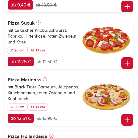
ab 9,45 €
ab 10,50 €
Pizza Sucuk
mit türkischer Knoblauchwurst,
Paprika, Hirtenkäse, roten Zwiebeln
und Käse
Ø 26 cm
Ø 33 cm
ab 11,25 €
ab 12,50 €
Pizza Marinara
mit Black Tiger Garnelen, Jalapenos,
Kirschtomaten, roten Zwiebeln und
Knoblauch
Ø 26 cm
Ø 33 cm
ab 12,51 €
ab 13,90 €
Pizza Hollandaise