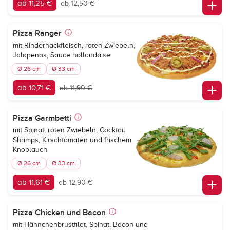
ab 11,25 €
ab 12,50 €
Pizza Ranger
mit Rinderhackfleisch, roten Zwiebeln,
Jalapenos, Sauce hollandaise
Ø 26 cm
Ø 33 cm
ab 10,71 €
ab 11,90 €
Pizza Garmbetti
mit Spinat, roten Zwiebeln, Cocktail
Shrimps, Kirschtomaten und frischem
Knoblauch
Ø 26 cm
Ø 33 cm
ab 11,61 €
ab 12,90 €
Pizza Chicken und Bacon
mit Hähnchenbrustfilet, Spinat, Bacon und