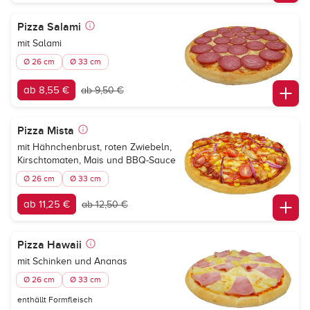
Pizza Salami
mit Salami
Ø 26 cm
Ø 33 cm
ab 8,55 €
ab 9,50 €
Pizza Mista
mit Hähnchenbrust, roten Zwiebeln,
Kirschtomaten, Mais und BBQ-Sauce
Ø 26 cm
Ø 33 cm
ab 11,25 €
ab 12,50 €
Pizza Hawaii
mit Schinken und Ananas
Ø 26 cm
Ø 33 cm
enthällt Formfleisch