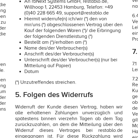
ve
An rbNext Systems GmbH, restablo.de,
die
na
Willhoop 1, 22453 Hamburg, Telefon: +49
ung
(0)40 228 665 49, support@restablo.de
6.
en
Hiermit widerrufe(n) ich/wir (*) den von
Ve
zu
mir/uns (*) abgeschlossenen Vertrag über den
Le
der
Kauf der folgenden Waren (*)/ die Erbringung
ei
die
der folgenden Dienstleistung (*)
Pr
Bestellt am (*)/erhalten am (*)
Name des/der Verbraucher(s)
7
Anschrift des/der Verbraucher(s)
Unterschrift des/der Verbraucher(s) (nur bei
7.
ren
Mitteilung auf Papier)
Le
e.
Datum
7
ten
(*) Unzutreffendes streichen.
Re
ung
Ku
zum
5. Folgen des Widerrufs
ge
der
ob
der
Widerruft der Kunde diesen Vertrag, haben wir
de
uns
alle erhaltenen Zahlungen unverzüglich und
Ve
spätestens binnen vierzehn Tagen ab dem Tag
gi
zurückzuzahlen, an dem die Mitteilung über den
Mä
Widerruf dieses Vertrages bei restablo.de
Ha
eingegangen ist. Für diese Rückzahlung wird
ei