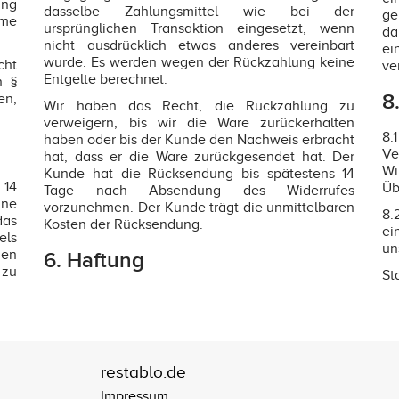
ung
dasselbe Zahlungsmittel wie bei der
ge
hme
ursprünglichen Transaktion eingesetzt, wenn
da
nicht ausdrücklich etwas anderes vereinbart
ei
wurde. Es werden wegen der Rückzahlung keine
cht
ve
Entgelte berechnet.
h §
8
en,
Wir haben das Recht, die Rückzahlung zu
verweigern, bis wir die Ware zurückerhalten
8.
haben oder bis der Kunde den Nachweis erbracht
Ve
hat, dass er die Ware zurückgesendet hat. Der
Wi
Kunde hat die Rücksendung bis spätestens 14
 14
Üb
Tage nach Absendung des Widerrufes
hne
vorzunehmen. Der Kunde trägt die unmittelbaren
8.
das
Kosten der Rücksendung.
ei
els
un
nen
6. Haftung
 zu
St
restablo.de
Impressum