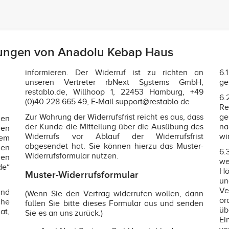
ungen von Anadolu Kebap Haus
informieren. Der Widerruf ist zu richten an
6.
unseren Vertreter rbNext Systems GmbH,
ge
restablo.de, Willhoop 1, 22453 Hamburg, +49
6.
(0)40 228 665 49, E-Mail support@restablo.de
Re
Zur Wahrung der Widerrufsfrist reicht es aus, dass
ge
gen
der Kunde die Mitteilung über die Ausübung des
na
den
Widerrufs vor Ablauf der Widerrufsfrist
wi
sem
abgesendet hat. Sie können hierzu das Muster-
gen
6.
Widerrufsformular nutzen.
nen
we
de“
Hö
Muster-Widerrufsformular
un
Ve
nd
(Wenn Sie den Vertrag widerrufen wollen, dann
or
che
füllen Sie bitte dieses Formular aus und senden
üb
at,
Sie es an uns zurück.)
Ei