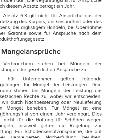
rtrauen darf. Die Verjährungsfrist für Ansprüche
ch diesem Absatz beträgt ein Jahr.
4 Absatz 6.3 gilt nicht für Ansprüche aus der
rletzung des Körpers, der Gesundheit oder des
bens, bei arglistigem Handeln, bei Übernahme
ner Garantie sowie für Ansprüche nach dem
odukthaftungsgesetz.
. Mangelansprüche
1 Verbrauchern stehen bei Mängeln der
istungen die gesetzlichen Ansprüche zu.
.2 Für Unternehmen gelten folgende
gelungen für Mängel der Leistungen: Dem
nden stehen bei Mängeln der Leistung die
setzlichen Rechte zu, wobei wir entscheiden,
 wir durch Nachbesserung oder Neulieferung
n Mangel beheben. Für Mängel ist eine
rjährungsfrist von einem Jahr vereinbart. Dies
lt nicht für die Haftung für Schäden wegen
ngeln, insoweit gelten die Regelung zur
ftung. Für Schadensersatzansprüche, die auf
ner verweigerten Nacherfüllung beruhen,