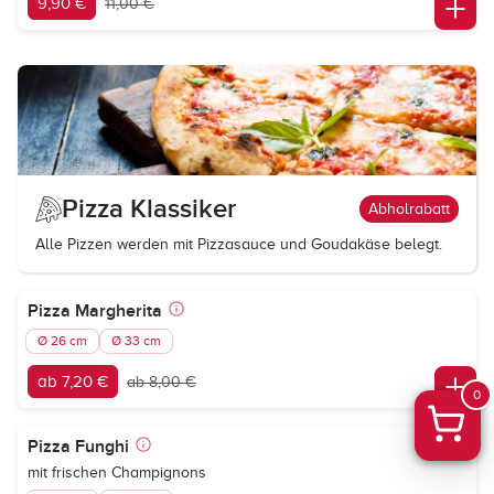
9,90 €
11,00 €
Pizza Klassiker
Abholrabatt
Alle Pizzen werden mit Pizzasauce und Goudakäse belegt.
Pizza Margherita
Ø 26 cm
Ø 33 cm
ab 7,20 €
ab 8,00 €
0
Pizza Funghi
mit frischen Champignons