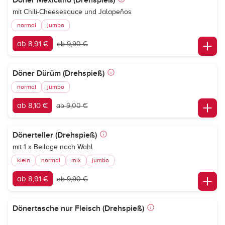
Döner Mexicano (Drehspieß)
mit Chili-Cheesesauce und Jalapeños
normal
jumbo
ab 8,91 €
ab 9,90 €
Döner Dürüm (Drehspieß)
normal
jumbo
ab 8,10 €
ab 9,00 €
Dönerteller (Drehspieß)
mit 1 x Beilage nach Wahl
klein
normal
mix
jumbo
ab 8,91 €
ab 9,90 €
Dönertasche nur Fleisch (Drehspieß)