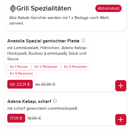
Grill Spezialitäten
Abholrabatt
Alle Kebab Gerichte werden mit 1 x Beilage nach Wahl
serviert.
Anatolia Spezial gemischter Platte
mit Lammkotelett, Hähnchen, Adana Kebap -
Hackspieß, Kusbasi (Lammspieß), Salat und
Sauce
für 1 Person
für 2 Personen
für 3 Personen
für 4 Personen
ab 23,31 €
ab 25,90 €
Adana Kebap, scharf
mit scharf gewürztem Lammhackspieß
17,01 €
18,90 €