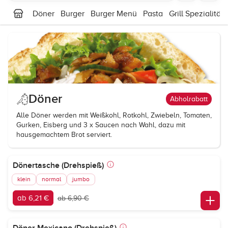
Döner
Burger
Burger Menü
Pasta
Grill Spezialität
Döner
Abholrabatt
Alle Döner werden mit Weißkohl, Rotkohl, Zwiebeln, Tomaten,
Gurken, Eisberg und 3 x Saucen nach Wahl, dazu mit
hausgemachtem Brot serviert.
Dönertasche (Drehspieß)
klein
normal
jumbo
ab 6,21 €
ab 6,90 €