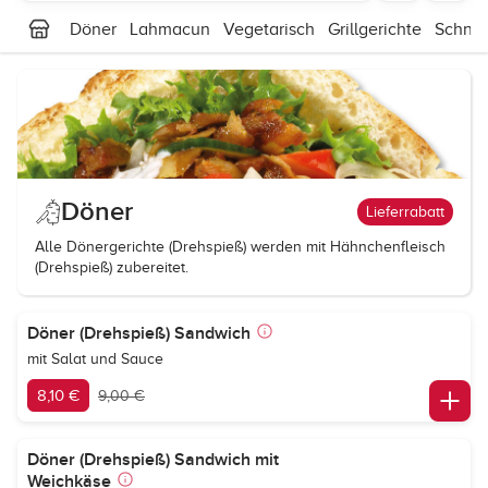
Döner
Lahmacun
Vegetarisch
Grillgerichte
Schnit
Döner
Lieferrabatt
Alle Dönergerichte (Drehspieß) werden mit Hähnchenfleisch
(Drehspieß) zubereitet.
Döner (Drehspieß) Sandwich
mit Salat und Sauce
8,10 €
9,00 €
Döner (Drehspieß) Sandwich mit
Weichkäse