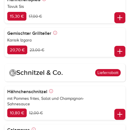
Tavuk Sis
15,30 €
17,00 €
Gemischter Grillteller
Karisik Izgara
20,70 €
23,00 €
Schnitzel & Co.
Lieferrabatt
Hähnchenschnitzel
mit Pommes frites, Salat und Champignon-
Sahnesauce
10,80 €
12,00 €