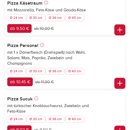
Pizza Käsetraum
mit Mozzarella, Feta-Käse und Gouda-Käse
Ø 24 cm
Ø 30 cm
Ø 36 cm
Ø 40 cm
ab 9,50 €
ab 10,00 €
Pizza Personal
mit 1 x Dönerfleisch (Drehspieß) nach Wahl,
Salami, Mais, Paprika, Zwiebeln und
Champignons
Ø 24 cm
Ø 30 cm
Ø 36 cm
Ø 40 cm
ab 10,45 €
ab 11,00 €
Pizza Sucuk
mit türkischer Knoblauchwurst, Zwiebeln und
Feta-Käse
Ø 24 cm
Ø 30 cm
Ø 36 cm
Ø 40 cm
ab 9,02 €
ab 9,50 €