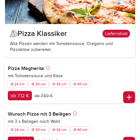
Pizza Klassiker
Lieferrabatt
Alle Pizzen werden mit Tomatensauce, Oregano und
Pizzakäse zubereitet.
Pizza Magherita
mit Tomatensauce und Käse
Ø 24 cm
Ø 30 cm
Ø 36 cm
Ø 40 cm
ab 7,12 €
ab 7,50 €
Wunsch Pizza mit 3 Belägen
mit 3 x Belägen nach Wahl
Ø 24 cm
Ø 30 cm
Ø 36 cm
Ø 40 cm