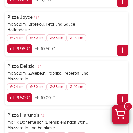
Pizza Joyce
mit Salami, Brokkoli, Feta und Sauce
Hollandaise
Ø 24 cm
Ø 30 cm
Ø 36 cm
Ø 40 cm
ab 9,98 €
ab 10,50 €
Pizza Delizia
mit Salami, Zwiebeln, Paprika, Peperoni und
Mozzarella
Ø 24 cm
Ø 30 cm
Ø 36 cm
Ø 40 cm
ab 9,50 €
ab 10,00 €
0
Pizza Haruno's
mit 1 x Dönerfleisch (Drehspieß) nach Wahl,
Mozzarella und Fetakäse