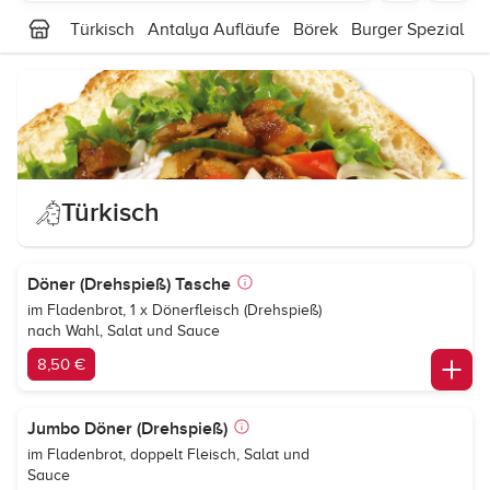
Türkisch
Antalya Aufläufe
Börek
Burger Spezial
S
Türkisch
Döner (Drehspieß) Tasche
im Fladenbrot, 1 x Dönerfleisch (Drehspieß)
nach Wahl, Salat und Sauce
8,50 €
Jumbo Döner (Drehspieß)
im Fladenbrot, doppelt Fleisch, Salat und
Sauce