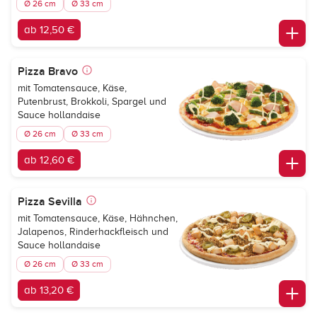
Ø 26 cm
Ø 33 cm
ab 12,50 €
Pizza Bravo
mit Tomatensauce, Käse,
Putenbrust, Brokkoli, Spargel und
Sauce hollandaise
Ø 26 cm
Ø 33 cm
ab 12,60 €
Pizza Sevilla
mit Tomatensauce, Käse, Hähnchen,
Jalapenos, Rinderhackfleisch und
Sauce hollandaise
Ø 26 cm
Ø 33 cm
ab 13,20 €