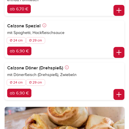
enthällt Formfleisch
ab 6,70 €
Calzone Spezial
mit Spaghetti, Hackfleischsauce
Ø 24 cm
Ø 29 cm
ab 6,90 €
Calzone Döner (Drehspieß)
mit Dönerfleisch (Drehspieß), Zwiebeln
Ø 24 cm
Ø 29 cm
ab 6,90 €