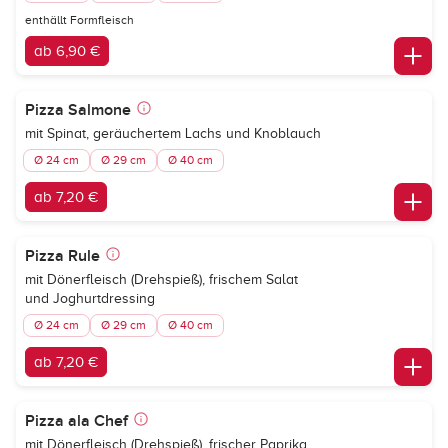
enthällt Formfleisch
ab 6,90 €
Pizza Salmone
mit Spinat, geräuchertem Lachs und Knoblauch
Ø 24 cm
Ø 29 cm
Ø 40 cm
ab 7,20 €
Pizza Rule
mit Dönerfleisch (Drehspieß), frischem Salat
und Joghurtdressing
Ø 24 cm
Ø 29 cm
Ø 40 cm
ab 7,20 €
Pizza ala Chef
mit Dönerfleisch (Drehspieß), frischer Paprika,