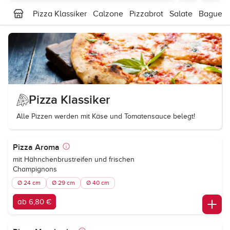
Pizza Klassiker
Calzone
Pizzabrot
Salate
Baguett
Pizza Klassiker
Alle Pizzen werden mit Käse und Tomatensauce belegt!
Pizza Aroma
mit Hähnchenbrustreifen und frischen
Champignons
Ø 24 cm
Ø 29 cm
Ø 40 cm
ab 6,80 €