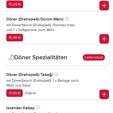
15,29 €
Döner (Drehspieß) Dürüm Menü
mit Dönerfleisch (Drehspieß), Pommes frites
und 1 x Softgetränk nach Wahl
15,49 €
Döner Spezialitäten
Lieferrabatt
Döner (Drehspieß) Tabaği
mit Dönerfleisch (Drehspieß), 1 x Beilage nach
Wahl und Salat
17,00 €
17,90 €
Iskender Kebap