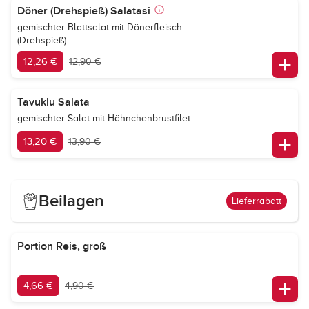
Döner (Drehspieß) Salatasi
gemischter Blattsalat mit Dönerfleisch
(Drehspieß)
12,26 €
12,90 €
Tavuklu Salata
gemischter Salat mit Hähnchenbrustfilet
13,20 €
13,90 €
Beilagen
Lieferrabatt
Portion Reis, groß
4,66 €
4,90 €