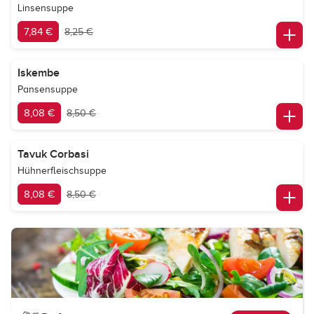
Linsensuppe
7,84 €
8,25 €
Iskembe
Pansensuppe
8,08 €
8,50 €
Tavuk Corbasi
Hühnerfleischsuppe
8,08 €
8,50 €