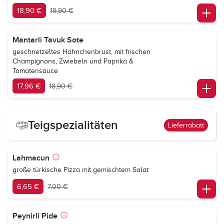
18,90 €
19,90 €
Mantarli Tavuk Sote
geschnetzeltes Hähnchenbrust, mit frischen
Champignons, Zwiebeln und Paprika &
Tomatensauce
17,96 €
18,90 €
Teigspezialitäten
Lieferrabatt
Lahmacun
große türkische Pizza mit gemischtem Salat
6,65 €
7,00 €
Peynirli Pide