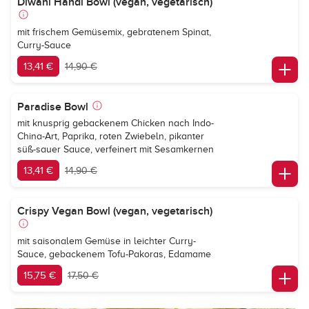
Diwani Handi Bowl (vegan, vegetarisch)
mit frischem Gemüsemix, gebratenem Spinat,
Curry-Sauce
13,41 €
14,90 €
Paradise Bowl
mit knusprig gebackenem Chicken nach Indo-
China-Art, Paprika, roten Zwiebeln, pikanter
süß-sauer Sauce, verfeinert mit Sesamkernen
13,41 €
14,90 €
Crispy Vegan Bowl (vegan, vegetarisch)
mit saisonalem Gemüse in leichter Curry-
Sauce, gebackenem Tofu-Pakoras, Edamame
15,75 €
17,50 €