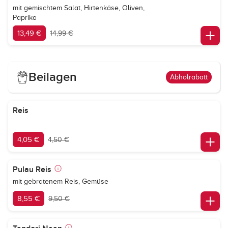
mit gemischtem Salat, Hirtenkäse, Oliven,
Paprika
13,49 €
14,99 €
Beilagen
Abholrabatt
Reis
4,05 €
4,50 €
Pulau Reis
mit gebratenem Reis, Gemüse
8,55 €
9,50 €