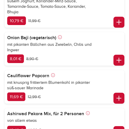
süßem Joghurt, Koriander-Minz-Sauce,
Tamarinde-Sauce, Tomato-Sauce, Koriander,
Bhujia
10,79 €
11,99 €
Onion Baji (vegetarisch)
mit pikanten Bällchen aus Zwiebeln, Chilis und
Ingwer
8,01 €
8,90 €
Cauliflower Popcorn
mit knusprig frittiertem Blumenkohl in pikanter
süß-sauer Marinade
11,69 €
12,99 €
Ashirwad Pakora Mix, für 2 Personen
von allem etwas