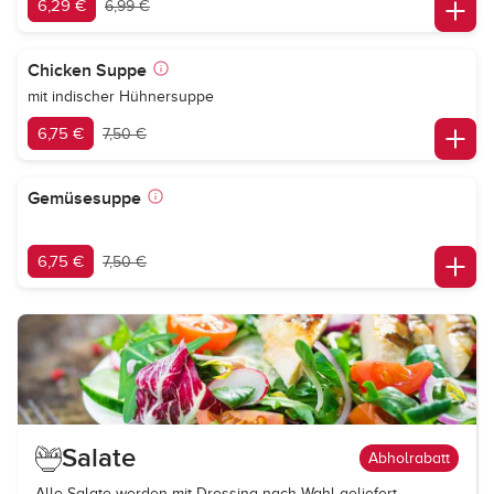
6,29 €
6,99 €
Chicken Suppe
mit indischer Hühnersuppe
6,75 €
7,50 €
Gemüsesuppe
6,75 €
7,50 €
Salate
Abholrabatt
Alle Salate werden mit Dressing nach Wahl geliefert.