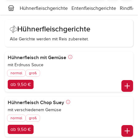
Hühnerfleischgerichte
Entenfleischgerichte
Rindflei
Hühnerfleischgerichte
Alle Gerichte werden mit Reis zubereitet.
Hühnerfleisch mit Gemüse
mit Erdnuss Sauce
normal
groß
ab 9,50 €
Hühnerfleisch Chop Suey
mit verschiedenem Gemüse
normal
groß
ab 9,50 €